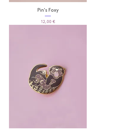
Pin's Foxy
Prix
12,00 €