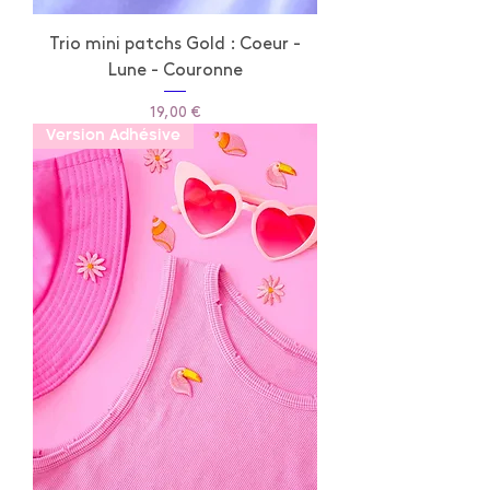
Trio mini patchs Gold : Coeur -
Lune - Couronne
Prix
19,00 €
Version Adhésive