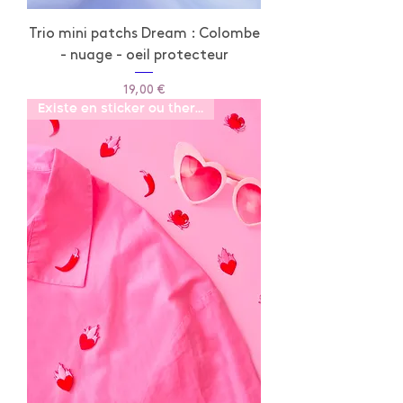
Trio mini patchs Dream : Colombe
- nuage - oeil protecteur
Prix
19,00 €
Existe en sticker ou thermo