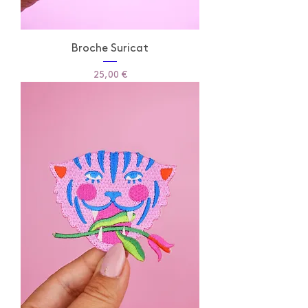
Broche Suricat
Prix
25,00 €