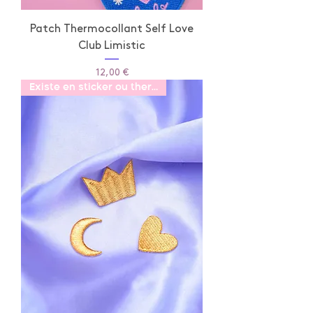
Patch Thermocollant Self Love
Club Limistic
Prix
12,00 €
Existe en sticker ou thermo