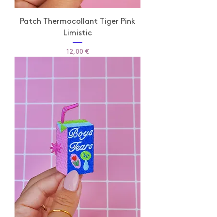
Patch Thermocollant Tiger Pink
Limistic
Prix
12,00 €