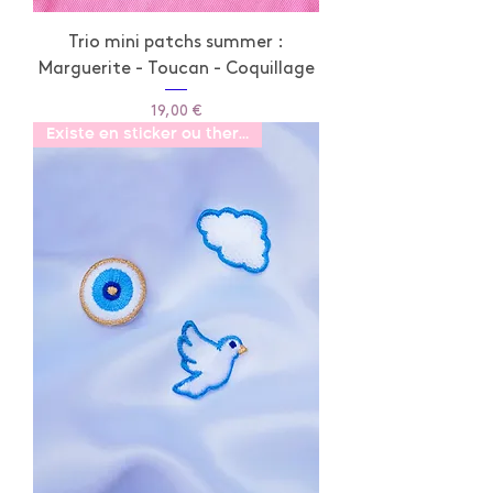
Trio mini patchs summer :
Marguerite - Toucan - Coquillage
Prix
19,00 €
Existe en sticker ou thermo