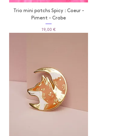
Trio mini patchs Spicy : Coeur -
Piment - Crabe
Prix
19,00 €