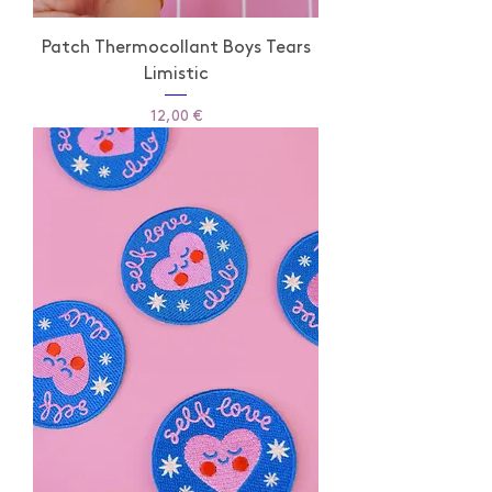
Patch Thermocollant Boys Tears
Limistic
Prix
12,00 €