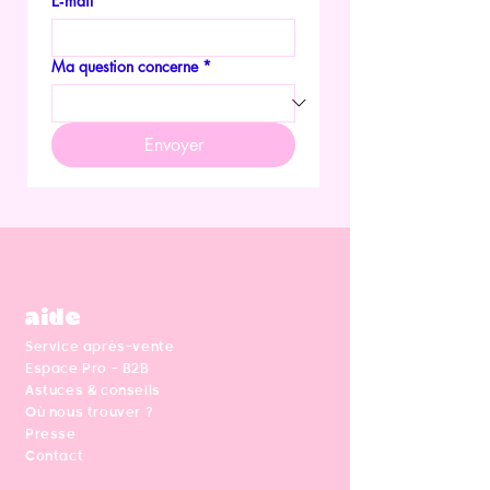
E‑mail
*
Ma question concerne
*
Envoyer
aide
Service après-vente
Espace Pro - B2B
Astuces & conseils
Où nous trouver ?
Presse
Contact