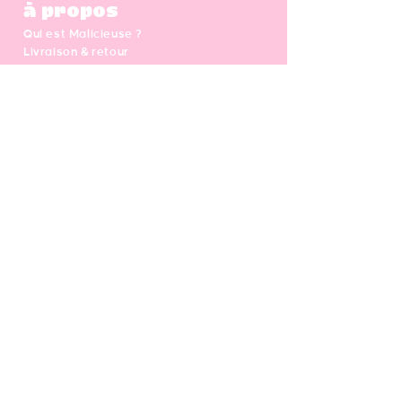
à propos
Qui est Malicieuse ?
Livraison & retour
Nos engagements
Sur mesure - ateliers DIY
Carte cadeau
CGV - Mentions légales
Newsletter
Votre adresse e-mail
S'abonner
Follow us