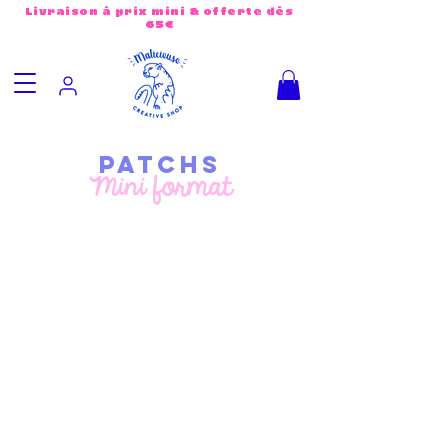
Livraison à prix mini & offerte dès
65€
patchs
Mini format