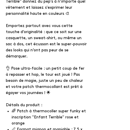
Terrible" donnez du pep's à n’importe quel
vêtement et laissez s'exprimer leur
personnalité haute en couleurs 🎨
Emportez partout avec vous cette
touche d’originalité : que ce soit sur une
casquette, un sweat-shirt, ou même un
sac à dos, cet écusson est le super-pouvoir
des looks qui n’ont pas peur de se
démarquer.
👌 Pose ultra-facile : un petit coup de fer
à repasser et hop, le tour est joué ! Pas
besoin de magie, juste un peu de chaleur
et votre patch thermocollant est prêt à
égayer vos journées ! 🌟
Détails du produit :
🌈 Patch à thermocoller super funky et
inscription "Enfant Terrible" rose et
orange
📏 Format mignon et maniable : 7,5 x