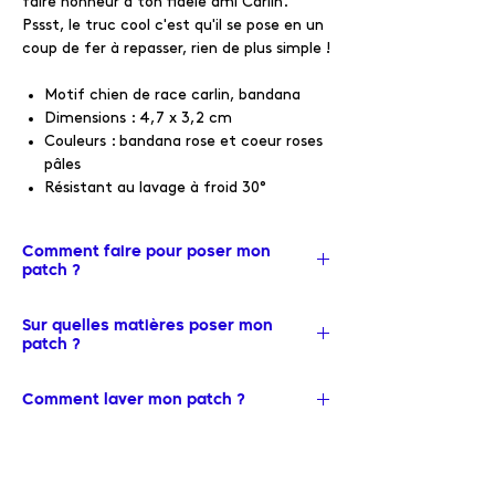
faire honneur à ton fidèle ami Carlin.
Pssst, le truc cool c'est qu'il se pose en un
coup de fer à repasser, rien de plus simple !
Motif chien de race carlin, bandana
Dimensions : 4,7 x 3,2 cm
Couleurs : bandana rose et coeur roses
pâles
Résistant au lavage à froid 30°
Comment faire pour poser mon
patch ?
✨ Place le vêtement sur la planche à
Sur quelles matières poser mon
repasser, recouvre le patch et le vêtement
patch ?
d’une protection : papier cuisson ou
chiffon fin (plus c’est fin mieux c’est, il
❤️ Matières idéales : Coton & Jeans
Comment laver mon patch ?
doit y avoir le moins d'espace entre le fer
🚫 Matières à éviter : Soie, cachemire, cuir,
et le vêtement)
plastiques, certains types de polyester
💧 Passage à la machine à faible
température
✨ Une fois le fer à repasser bien chaud à
✨ La première question à te poser avant
30 degrés (sinon à force de lavage cela