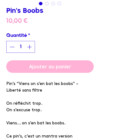
Pin's Boobs
Prix
10,00 €
Quantité
*
Ajouter au panier
Pin’s “Viens on s’en bat les boobs” –
Liberté sans filtre
On réfléchit trop.
On s’excuse trop.
Viens… on s’en bat les boobs.
Ce pin’s, c’est un mantra version