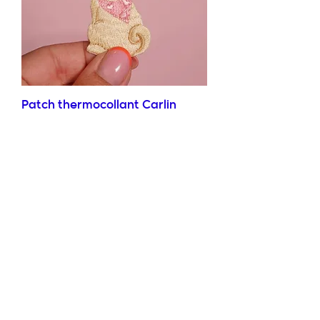
Patch thermocollant Carlin
Prix
10,00 €