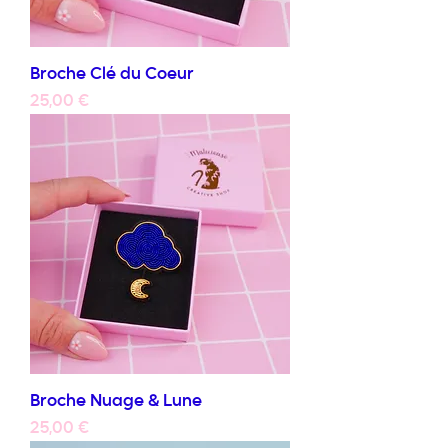
Broche Clé du Coeur
Prix
25,00 €
Broche Nuage & Lune
Prix
25,00 €