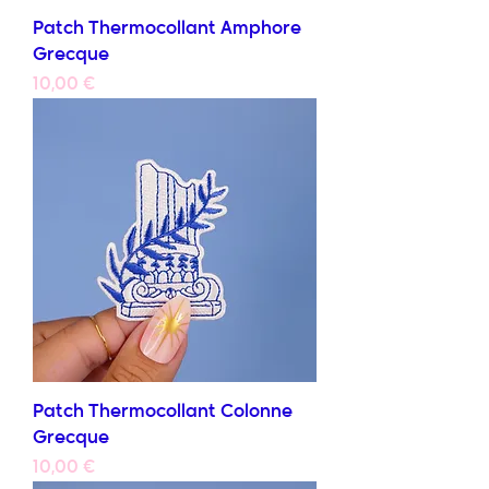
Patch Thermocollant Amphore
Grecque
Prix
10,00 €
Patch Thermocollant Colonne
Grecque
Prix
10,00 €