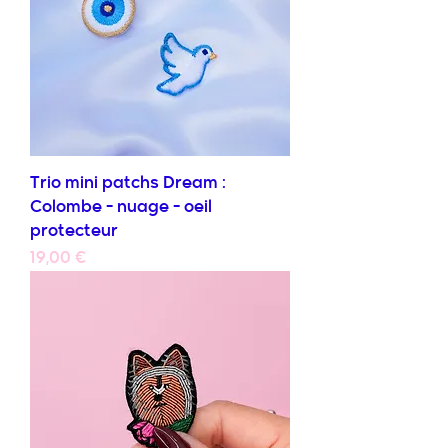
Trio mini patchs Dream :
Colombe - nuage - oeil
protecteur
Prix
19,00 €