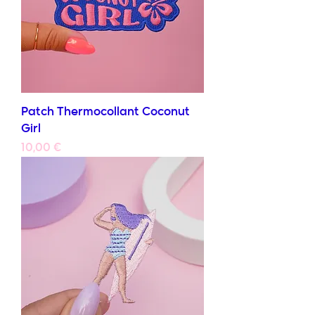
Patch Thermocollant Coconut
Girl
Prix
10,00 €