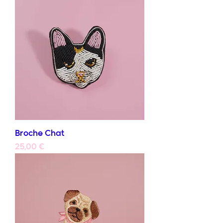
Broche Chat
Prix
25,00 €