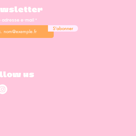
wsletter
e adresse e-mail
S'abonner
llow us