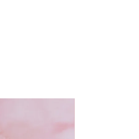
ec passion chaque collection.
e motif et choisissons minutieusement
e poursuit a coeur du Pakistan dans un
ancienne tradition de la broderie cannetille
ation en génération.
rtisans, véritables maîtres dans l'art
a cannetille façonnent avec précision
mant le fil métallique en précieuse
ivilégiée que nous entretenons avec cet
crit dans une démarche de respect mutuel
avoir-faire artisanal.
récieux entre créativité française et
 Malicieuse célèbre l'union de deux
usionnant tradition et modernité pour
rendront votre style unique.