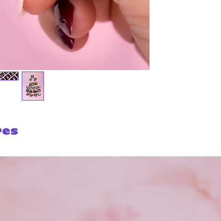
Malicieuse conçoit av
Nous dessinons chaqu
les teintes.
Le processus créatif s
atelier familial, où l'
est transmis de génér
Les mains habiles des a
ancestral délicat de l
chaque pièce, transfor
broche. La relation pr
atelier familial s'ins
res
et de valorisation du s
En tissant ces liens p
artisanat pakistanais,
mondes artistiques, f
créer les broches qui 