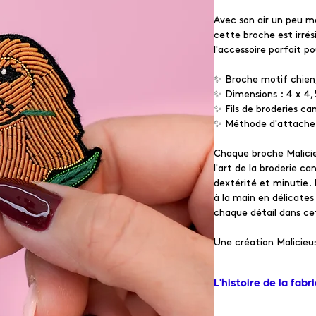
Avec son air un peu mé
cette broche est irré
l'accessoire parfait po
✨ Broche motif chien,
✨ Dimensions : 4 x 4
✨ Fils de broderies can
✨ Méthode d'attache :
Chaque broche Malicieu
l'art de la broderie ca
dextérité et minutie.
à la main en délicates
chaque détail dans cet
Une création Malicie
L'histoire de la fabr
Depuis notre studio de