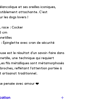
lancolique et ses oreilles iconiques,
sistiblement attachante. C'est
ur les dogs lovers !
 race : Cocker
,5 cm
netilles
 Épinglette avec cran de sécurité
se est le résultat d'un savoir-faire dans
nnetille, une technique qui requiert
 Les fils métalliques sont métamorphosés
 broches, reflétant l'attention portée à
 artisanat traditionnel.
use pensée avec amour ❤️
ication
 création dans le sud de la France,