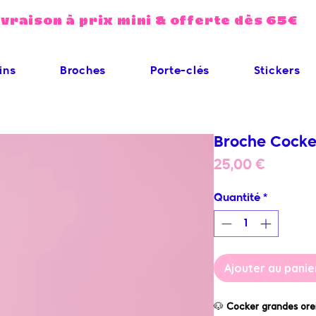
ivraison à prix mini & offerte dès 65€
ins
Broches
Porte-clés
Stickers
Broche Cocke
Prix
25,00 €
Quantité
*
Ajouter au panie
🐶
Cocker grandes orei