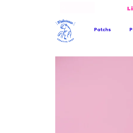
L
Patchs
P