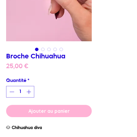
Broche Chihuahua
Prix
25,00 €
Quantité
*
Ajouter au panier
🐶
Chihuahua diva