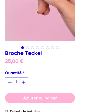
Broche Teckel
Prix
25,00 €
Quantité
*
Ajouter au panier
🐶
Teckel : le hot dog