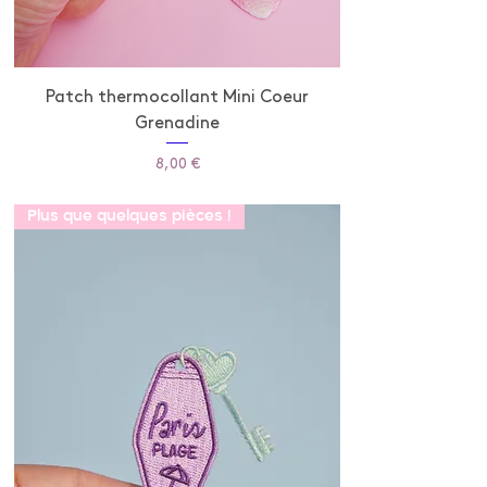
Patch thermocollant Mini Coeur
Grenadine
Prix
8,00 €
Plus que quelques pièces !