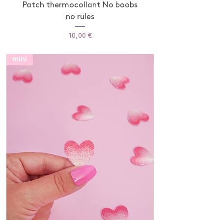
Patch thermocollant No boobs
no rules
Prix
10,00 €
mini