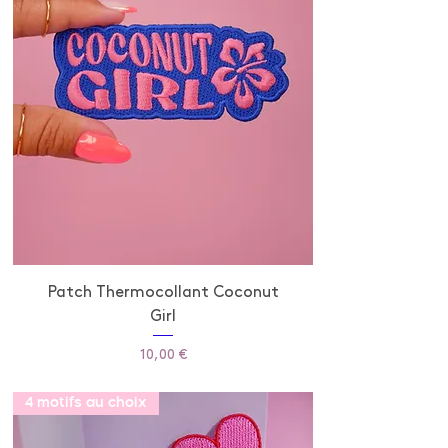
Patch Thermocollant Coconut
Girl
Prix
10,00 €
4 motifs au choix