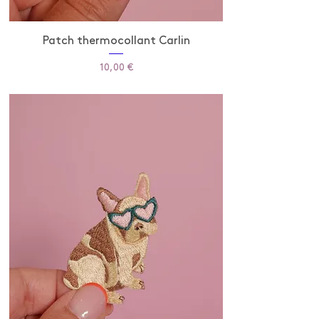
Patch thermocollant Carlin
Prix
10,00 €