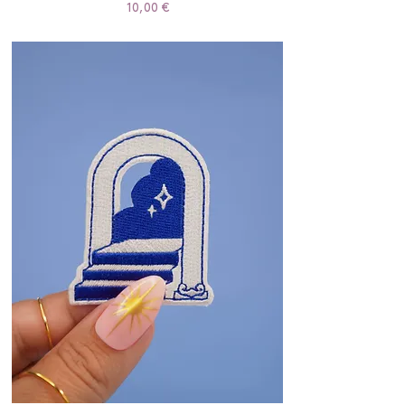
Prix
10,00 €