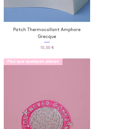
Patch Thermocollant Amphore
Grecque
Prix
10,00 €
Plus que quelques pièces