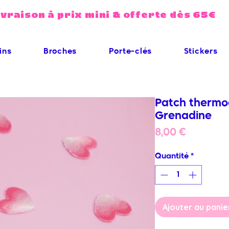
ivraison à prix mini & offerte dès 65€
ins
Broches
Porte-clés
Stickers
Patch thermoc
Grenadine
Prix
8,00 €
Quantité
*
Ajouter au panie