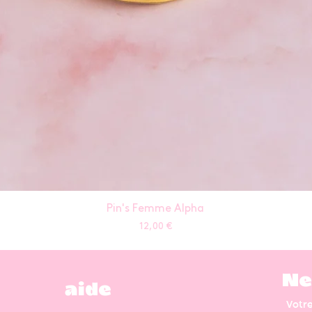
Pin's Femme Alpha
Prix
12,00 €
Ne
aide
Votr