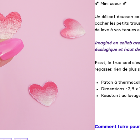
💕 Mini coeur 💕
Un délicat écusson co
cacher les petits tro
de love à vos tenues e
Imaginé en collab ave
écologique et haut 
Pssst, le truc cool c'e
repasser, rien de plus 
Patch à thermocoll
Dimensions : 2,5 x
Résistant au lavage
Comment faire pour
✨ Place le vêtement su