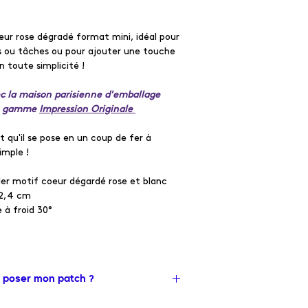
eur rose dégradé format mini, idéal pour
us ou tâches ou pour ajouter une touche
n toute simplicité !
c la maison parisienne d'emballage
de gamme
Impression Originale
st qu'il se pose en un coup de fer à
simple !
er motif coeur dégardé rose et blanc
 2,4 cm
 à froid 30°
 poser mon patch ?
r la planche à repasser, recouvre le