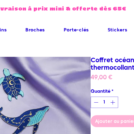
ivraison à prix mini & offerte dès 65€
ins
Broches
Porte-clés
Stickers
Coffret océan
thermocollan
Prix
49,00 €
Quantité
*
Ajouter au panie