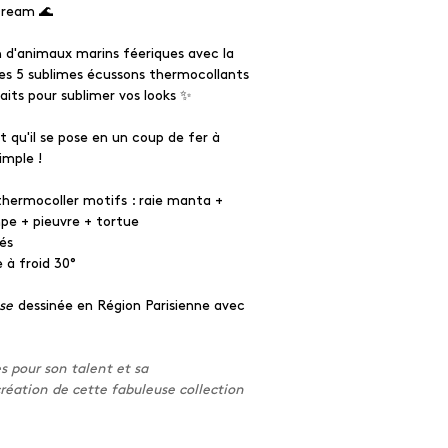
Dream 🌊
 d'animaux marins féeriques avec la
es 5 sublimes écussons thermocollants
faits pour sublimer vos looks ✨
st qu'il se pose en un coup de fer à
simple !
thermocoller motifs : raie manta +
pe + pieuvre + tortue
rés
 à froid 30°
use
dessinée en Région Parisienne avec
s pour son talent et sa
création de cette fabuleuse collection