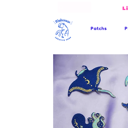
L
Patchs
P