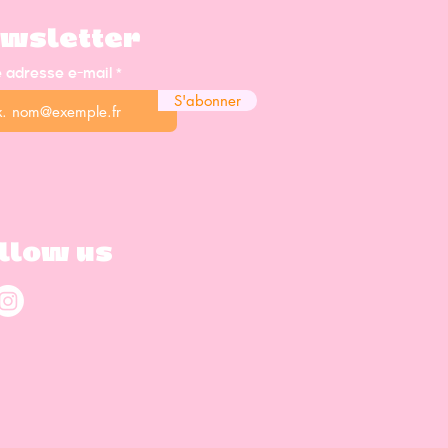
wsletter
e adresse e-mail
S'abonner
llow us