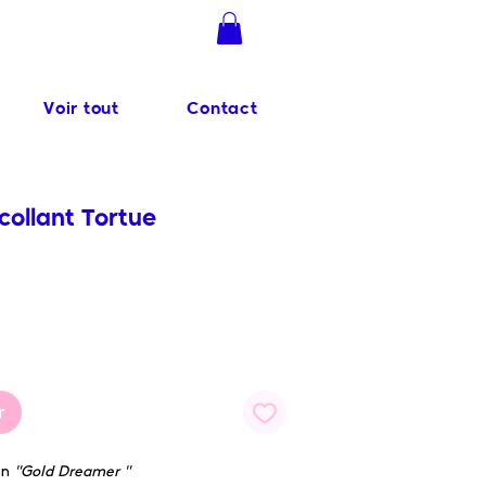
Se connecter
Voir tout
Contact
ollant Tortue
r
on
"Gold Dreamer "