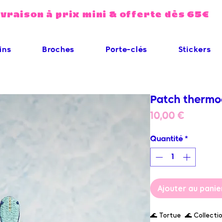
ivraison à prix mini & offerte dès 65€
ins
Broches
Porte-clés
Stickers
Patch thermoc
Prix
10,00 €
Quantité
*
Ajouter au panie
🌊 Tortue 🌊 Collecti