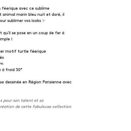
 féerique avec ce sublime
animal marin bleu nuit et doré, il
pour sublimer vos looks ✨
st qu'il se pose en un coup de fer à
simple !
er motif turtle féerique
rés
cm
 à froid 30°
use
dessinée en Région Parisienne avec
s pour son talent et sa
création de cette fabuleuse collection