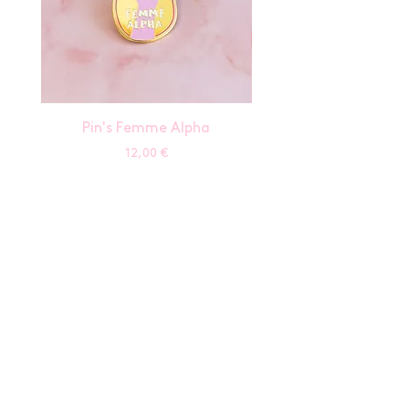
Pin's Femme Alpha
Prix
12,00 €
aide
Service après-vente
Espace Pro - B2B
Astuces & conseils
Où nous trouver ?