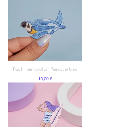
Patch thermocollant Perroquet bleu
Prix
10,00 €