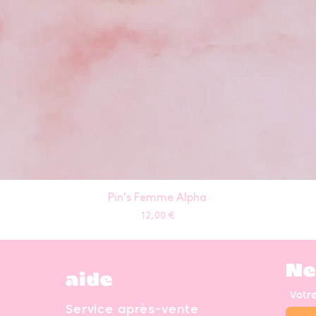
Pin's Femme Alpha
Prix
12,00 €
Ne
aide
Votr
Service après-vente