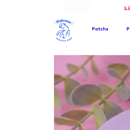
L
Patchs
P