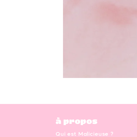
à propos
Qui est Malicieuse ?