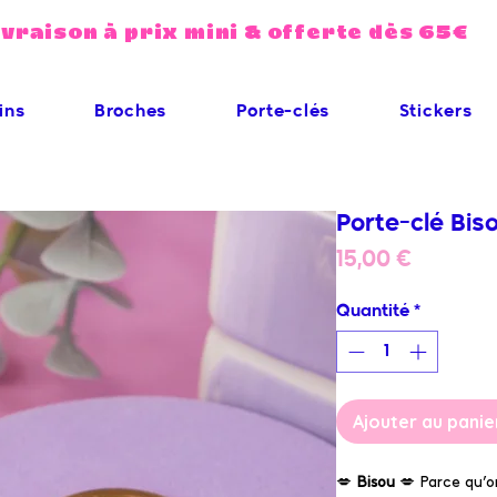
ivraison à prix mini & offerte dès 65€
ins
Broches
Porte-clés
Stickers
Porte-clé Bis
Prix
15,00 €
Quantité
*
Ajouter au panie
💋
Bisou
💋 Parce qu’o