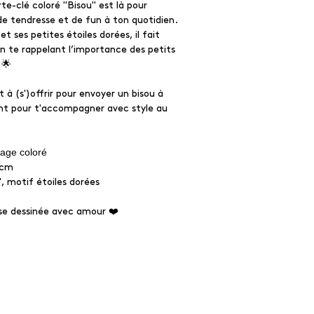
te-clé coloré "Bisou" est là pour
e tendresse et de fun à ton quotidien.
t ses petites étoiles dorées, il fait
 en te rappelant l’importance des petits
 🌟
 à (s')offrir pour envoyer un bisou à
nt pour t'accompagner avec style au
lage coloré
 cm
", motif étoiles dorées
use dessinée avec amour ❤️