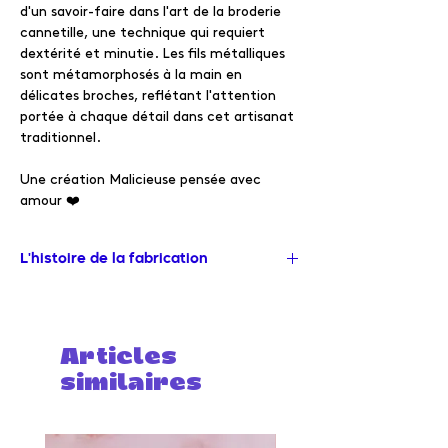
d'un savoir-faire dans l'art de la broderie
cannetille, une technique qui requiert
dextérité et minutie. Les fils métalliques
sont métamorphosés à la main en
délicates broches, reflétant l'attention
portée à chaque détail dans cet artisanat
traditionnel.
Une création Malicieuse pensée avec
amour ❤️
L'histoire de la fabrication
Depuis notre studio de création dans le
sud de la France, Malicieuse conçoit avec
passion chaque collection.
Articles
Nous dessinons chaque motif et
similaires
choisissons minutieusement les teintes.
Le processus créatif se poursuit a coeur
du Pakistan dans un atelier familial, où