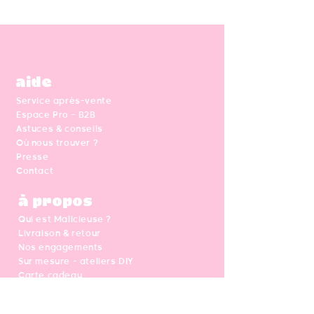
aide
Service après-vente
Espace Pro - B2B
Astuces & conseils
Où nous trouver ?
Presse
Contact
à propos
Qui est Malicieuse ?
Livraison & retour
Nos engagements
Sur mesure - ateliers DIY
Carte cadeau
CGV - Mentions légales