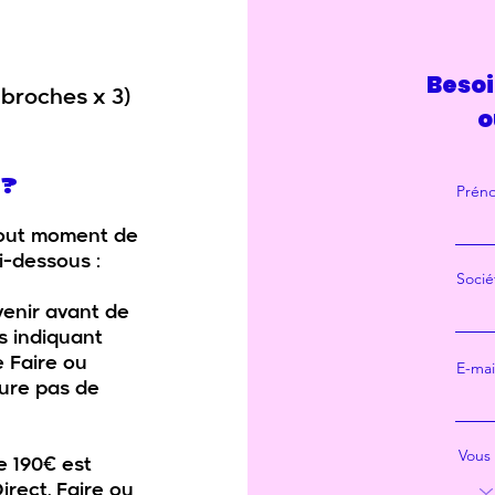
Besoi
 broches x 3)
o
 ?
Prén
out moment de
i-dessous :
Socié
venir avant de
 indiquant
e Faire ou
E-mai
ture pas de
Vous 
 190€ est
irect, Faire ou