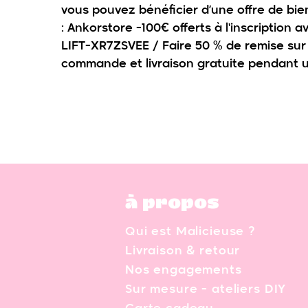
vous pouvez bénéficier d’une offre de bi
:
Ankorstore -100€ offerts à l'inscription a
LIFT-XR7ZSVEE /
Faire 50 % de remise sur
commande et livraison gratuite pendant u
à propos
Qui est Malicieuse ?
Livraison & retour
Nos engagements
Sur mesure - ateliers DIY