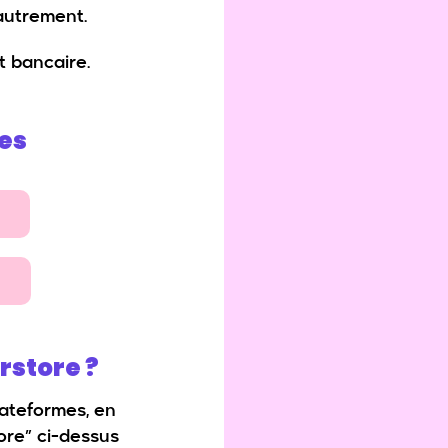
autrement.
t bancaire.
es
rstore ?
lateformes, en
ore” ci-dessus