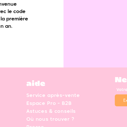
envenue
vec le code
 la première
n an.
Ne
aide
Votr
Service après-vente
Espace Pro - B2B
Astuces & conseils
Où nous trouver ?