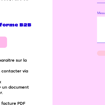
Mess
teforme B2B
paraitre sur la
s contacter via
x
a » un document
r.
e facture PDF