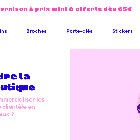
ivraison à prix mini & offerte dès 65€
ins
Broches
Porte-clés
Stickers
dre la
utique
mmercialiser les
 clientèle en
eux ?