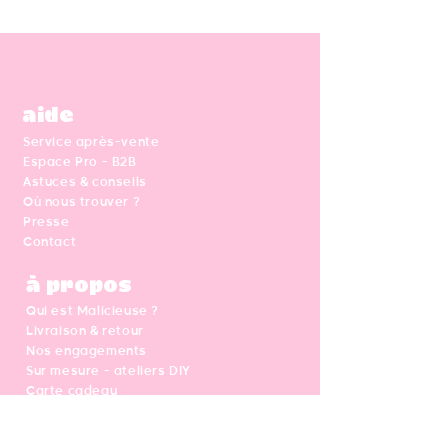
aide
Service après-vente
Espace Pro - B2B
Astuces & conseils
Où nous trouver ?
Presse
Contact
à propos
Qui est Malicieuse ?
Livraison & retour
Nos engagements
Sur mesure - ateliers DIY
Carte cadeau
CGV - Mentions légales