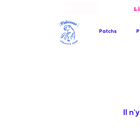
L
Patchs
P
Il n