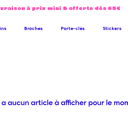
ivraison à prix mini & offerte dès 65€
ins
Broches
Porte-clés
Stickers
'y a aucun article à afficher pour le mo