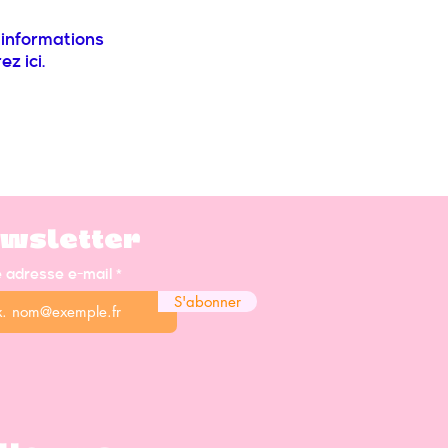
informations
z ici.
wsletter
e adresse e-mail
S'abonner