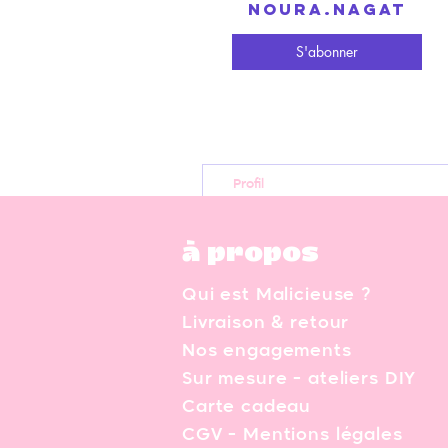
noura.nagat
S'abonner
Profil
à propos
Qui est Malicieuse ?
Livraison & retour
Nos engagements
Sur mesure - ateliers DIY
Carte cadeau
CGV - Mentions légales