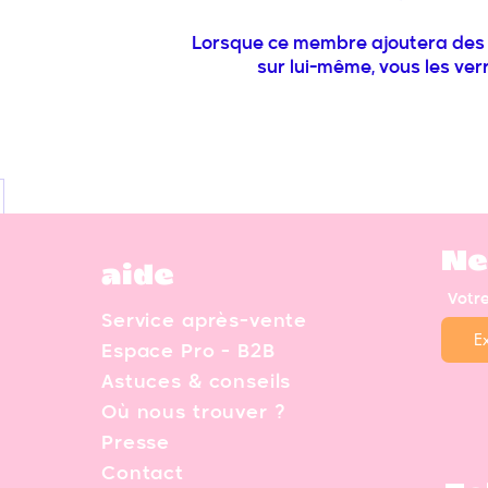
Lorsque ce membre ajoutera des 
sur lui-même, vous les verre
Ne
aide
Votr
Service après-vente
Espace Pro - B2B
Astuces & conseils
Où nous trouver ?
Presse
Contact