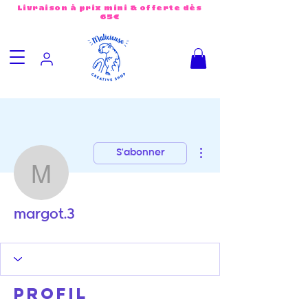
Livraison à prix mini & offerte dès
65€
Plus d'actions
S'abonner
margot.3
margot.3
Profil