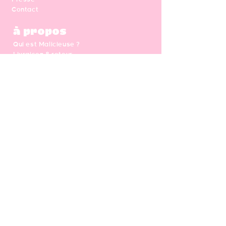
Contact
à propos
Qui est Malicieuse ?
Livraison & retour
Nos engagements
Sur mesure - ateliers DIY
Carte cadeau
CGV - Mentions légales
Newsletter
Votre adresse e-mail
S'abonner
Follow us