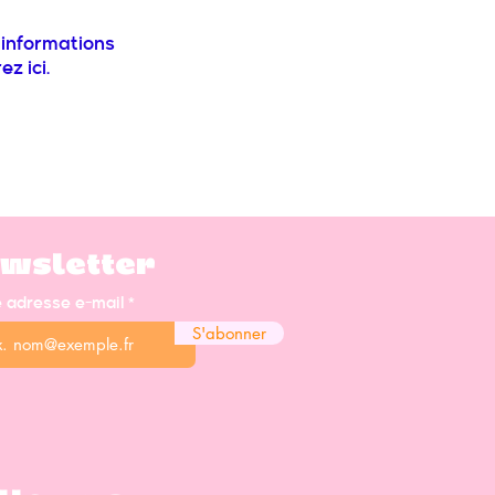
informations
z ici.
wsletter
e adresse e-mail
S'abonner