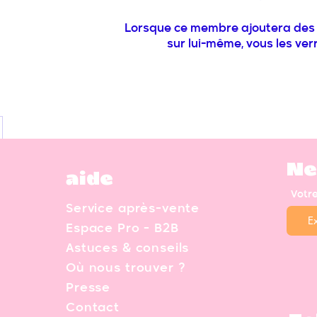
Lorsque ce membre ajoutera des 
sur lui-même, vous les verre
Ne
aide
Votr
Service après-vente
Espace Pro - B2B
Astuces & conseils
Où nous trouver ?
Presse
Contact