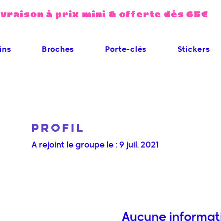
ivraison à prix mini & offerte dès 65€
ins
Broches
Porte-clés
Stickers
Profil
A rejoint le groupe le : 9 juil. 2021
Aucune informat