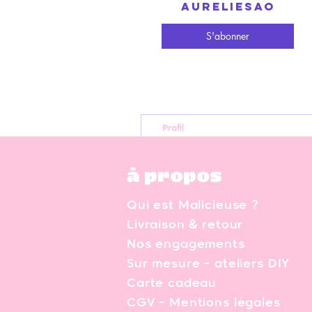
aureliesao
S'abonner
Profil
à propos
Qui est Malicieuse ?
Livraison & retour
Nos engagements
Sur mesure - ateliers DIY
Carte cadeau
CGV - Mentions légales